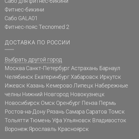
Сабо для фитнес-бикини
Фитнес-бикини
Сабо GALA01
Фитнес-пояс Tecnomed 2
ДОСТАВКА ПО РОССИИ
Выбрать другой город
Москва
Санкт-Петербург
Астрахань
Барнаул
Челябинск
Екатеринбург
Хабаровск
Иркутск
Ижевск
Казань
Кемерово
Липецк
Набережные
челны
Нижний Новгород
Новокузнецк
Новосибирск
Омск
Оренбург
Пенза
Пермь
Ростов-на-Дону
Рязань
Самара
Саратов
Томск
Тольятти
Тюмень
Уфа
Ульяновск
Владивосток
Воронеж
Ярославль
Красноярск