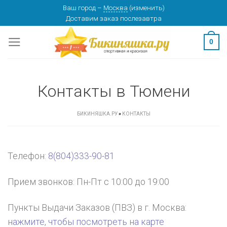
Skip
Ваш город
–
Москва
(
изменить
)
изменить
МОСКВА
Доставим заказ
послезавтра
to
content
0
Контакты в Тюмени
БИКИНЯШКА.РУ
»
КОНТАКТЫ
Телефон:
8(804)333-90-81
Прием звонков: Пн-Пт с 10:00 до 19:00
Пункты Выдачи Заказов (ПВЗ) в г.
Москва
:
нажмите, чтобы посмотреть на карте