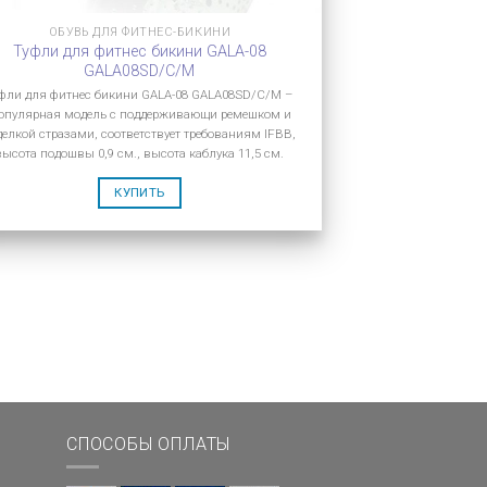
ОБУВЬ ДЛЯ ФИТНЕС-БИКИНИ
Туфли для фитнес бикини GALA-08
GALA08SD/C/M
фли для фитнес бикини GALA-08 GALA08SD/C/M –
опулярная модель с поддерживающи ремешком и
делкой стразами, соответствует требованиям IFBB,
высота подошвы 0,9 см., высота каблука 11,5 см.
КУПИТЬ
СПОСОБЫ ОПЛАТЫ