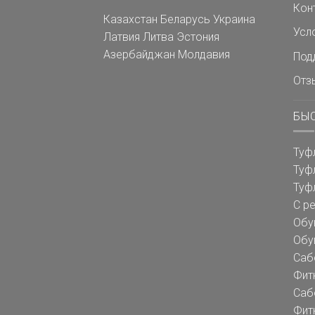
Кон
Казахстан
Беларусь
Украина
Усл
Латвия
Литва
Эстония
Азербайджан
Молдавия
Под
Отз
БЫ
Туф
Туф
Туф
С р
Обу
Обу
Саб
Фит
Саб
Фит