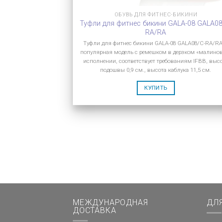
ОБУВЬ ДЛЯ ФИТНЕС-БИКИНИ
Туфли для фитнес бикини GALA-08 GALA08
RA/RA
Туфли для фитнес бикини GALA-08 GALA08/C-RA/R
популярная модель с ремешком в дерзком «малино
исполнении, соответствует требованиям IFBB, выс
подошвы 0,9 см., высота каблука 11,5 см.
КУПИТЬ
МЕЖДУНАРОДНАЯ
ДЛ
ДОСТАВКА