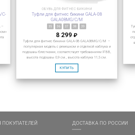
ОБУВЬ ДЛЯ ФИТНЕС-БИКИНИ
/C-
Туфли для фитнес бикини GALA-08
GALA08MG/C/M
A –
Ту
35
36
37
38
39
вом»
п
8 299
₽
ота
от
Туфли для фитнес бикини GALA-08 GALA08MG/C/M –
популярная модель с ремешком и отделкой каблука и
подошвы блестками, соответствует требованиям IFBB,
высота подошвы 0,9 см., высота каблука 11,5 см.
КУПИТЬ
Я ПОКУПАТЕЛЕЙ
ДОСТАВКА ПО РОССИИ