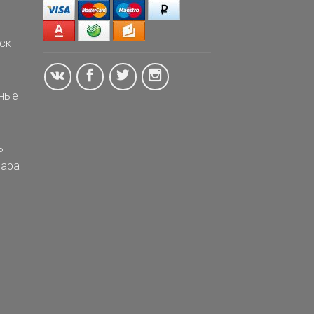
ск
ные
ь
ара