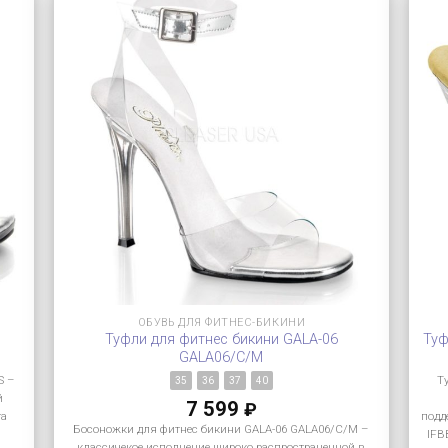
ОБУВЬ ДЛЯ ФИТНЕС-БИКИНИ
Туфли для фитнес бикини GALA-06
Туф
GALA06/C/M
S –
Т
35
36
37
40
й
7 599
₽
та
подд
Босоножки для фитнес бикини GALA-06 GALA06/C/M –
IFB
классичекое исполнение широко распространенной в