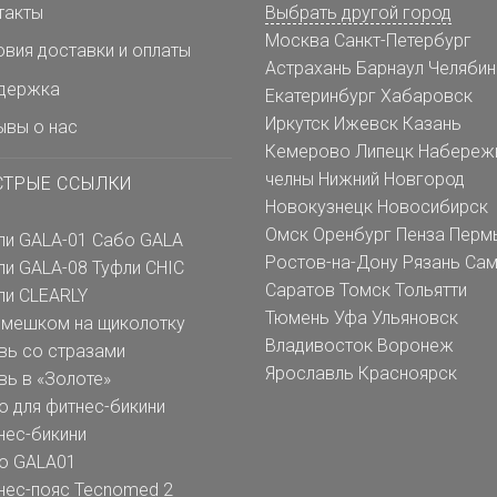
такты
Выбрать другой город
Москва
Санкт-Петербург
овия доставки и оплаты
Астрахань
Барнаул
Челябин
держка
Екатеринбург
Хабаровск
Иркутск
Ижевск
Казань
ывы о нас
Кемерово
Липецк
Набереж
челны
Нижний Новгород
СТРЫЕ ССЫЛКИ
Новокузнецк
Новосибирск
Омск
Оренбург
Пенза
Перм
ли GALA-01
Сабо GALA
Ростов-на-Дону
Рязань
Сам
ли GALA-08
Туфли CHIC
Саратов
Томск
Тольятти
ли CLEARLY
Тюмень
Уфа
Ульяновск
емешком на щиколотку
Владивосток
Воронеж
вь со стразами
Ярославль
Красноярск
вь в «Золоте»
о для фитнес-бикини
нес-бикини
о GALA01
нес-пояс Tecnomed 2