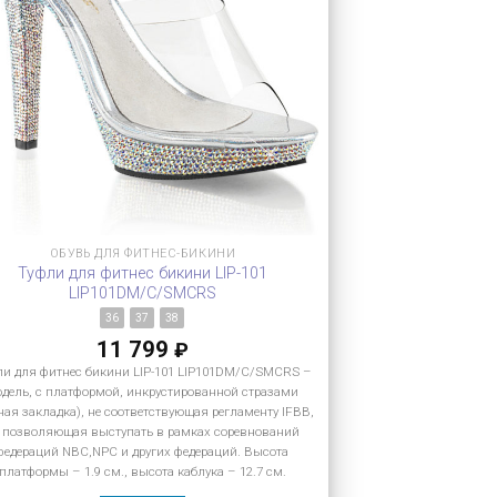
ОБУВЬ ДЛЯ ФИТНЕС-БИКИНИ
Туфли для фитнес бикини LIP-101
LIP101DM/C/SMCRS
36
37
38
11 799
₽
ли для фитнес бикини LIP-101 LIP101DM/C/SMCRS –
дель, с платформой, инкрустированной стразами
ная закладка), не соответствующая регламенту IFBB,
 позволяющая выступать в рамках соревнований
федераций NBC,NPC и других федераций. Высота
платформы – 1.9 см., высота каблука – 12.7 см.