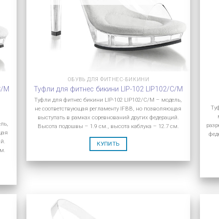
ОБУВЬ ДЛЯ ФИТНЕС-БИКИНИ
C/M
Туфли для фитнес бикини LIP-102 LIP102/C/M
Туфли для фитнес бикини LIP-102 LIP102/C/M – модель,
Ту
не соответствующая регламенту IFBB, но позволяющая
выступать в рамках соревнований других федераций.
ель,
разр
Высота подошвы – 1.9 см., высота каблука – 12.7 см.
щая
фед
й.
КУПИТЬ
м.