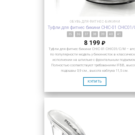
ОБУВЬ ДЛЯ ФИТНЕС-БИКИНИ
Туфли для фитнес бикини CHIC-01 CHIC01
35
36
37
38
39
40
41
8 199
₽
Туфли для фитнес бикини CHIC-01 CHIC01/C/M – вт
по популярности модель у бикинисток в классичес
исполнении на шпильке с фронтальным подъемо
Полностью соответствуют требованиям IFBB, высо
подошвы 0,9 см., высота каблука 11,5 см.
КУПИТЬ