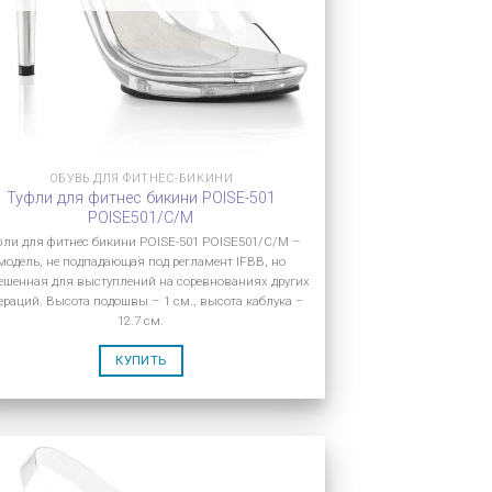
ОБУВЬ ДЛЯ ФИТНЕС-БИКИНИ
Туфли для фитнес бикини POISE-501
POISE501/C/M
фли для фитнес бикини POISE-501 POISE501/C/M –
модель, не подпадающая под регламент IFBB, но
ешенная для выступлений на соревнованиях других
ераций. Высота подошвы – 1 см., высота каблука –
12.7 см.
КУПИТЬ