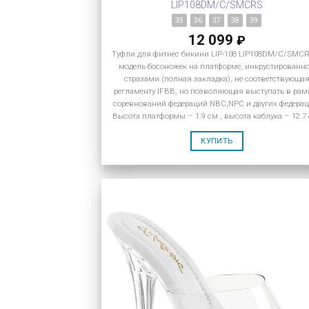
LIP108DM/C/SMCRS
35
36
37
38
39
12 099
₽
Туфли для фитнес бикини LIP-108 LIP108DM/C/SMC
модель босоножек на платформе, инкрустированн
стразами (полная закладка), не соответствующа
регламенту IFBB, но позволяющая выступать в рам
соревнований федераций NBC,NPC и других федерац
Высота платформы – 1.9 см., высота каблука – 12.7
КУПИТЬ