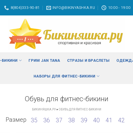
8(804)333-90-81
INFO@BIKINYASHKA.RU
10:00 - 19:00
С-БИКИНИ
ГРИМ JAN TANA
СТРАЗЫ И БРАСЛЕТЫ
ОДЕЖДА
НАБОРЫ ДЛЯ ФИТНЕС-БИКИНИ
Обувь для фитнес-бикини
БИКИНЯШКА.РУ
»
ОБУВЬ ДЛЯ ФИТНЕС-БИКИНИ
Размер
35
36
37
38
39
40
41
42