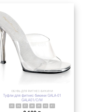
ОБУВЬ ДЛЯ ФИТНЕС-БИКИНИ
Туфли для фитнес бикини GALA-01
GALA01/C/M
35
36
37
38
39
40
41