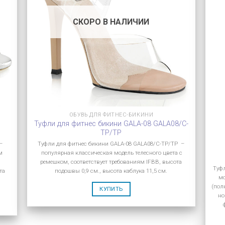
СКОРО В НАЛИЧИИ
ОБУВЬ ДЛЯ ФИТНЕС-БИКИНИ
Туфли для фитнес бикини GALA-08 GALA08/C-
TP/TP
–
Туфли для фитнес бикини GALA-08 GALA08/C-TP/TP –
м
популярная классическая модель телесного цвета с
ремешком, соответствует требованиям IFBB, высота
Туф
та
подошвы 0,9 см., высота каблука 11,5 см.
мо
(пол
КУПИТЬ
но