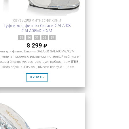
ОБУВЬ ДЛЯ ФИТНЕС-БИКИНИ
Туфли для фитнес бикини GALA-08
GALA08MG/C/M
35
36
37
38
39
8 299
₽
фли для фитнес бикини GALA-08 GALA08MG/C/M –
улярная модель с ремешком и отделкой каблука и
ошвы блестками, соответствует требованиям IFBB,
высота подошвы 0,9 см., высота каблука 11,5 см.
КУПИТЬ