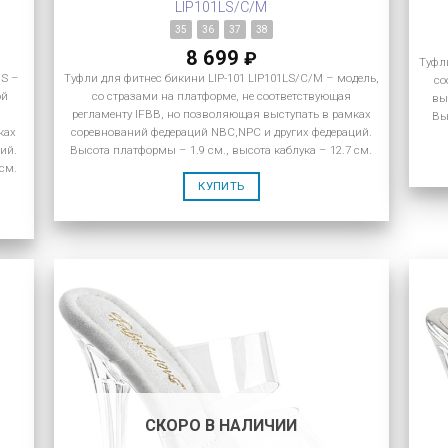
LIP101LS/C/M
35
36
37
38
8 699
₽
Туфли
RS –
Туфли для фитнес бикини LIP-101 LIP101LS/C/M – модель,
со
ой
со стразами на платформе, не соответствующая
вы
я
регламенту IFBB, но позволяющая выступать в рамках
Вы
ках
соревнований федераций NBC,NPC и других федераций.
ий.
Высота платформы – 1.9 см., высота каблука – 12.7 см.
 см.
КУПИТЬ
СКОРО В НАЛИЧИИ