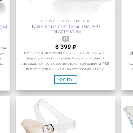
ОБУВЬ ДЛЯ ФИТНЕС-БИКИНИ
Туфли для фитнес бикини GALA-01
/C/M
GALA01SD/C/M
35
8 399
₽
орая
Туфли для фитнес бикини GALA-01 GALA01SD/C/M –
Ту
ком
вариация самой популярной модели с отделкой
поп
м.
стразами, полностью соответствуют требованиям IFBB,
под
та
высота подошвы 0,9 см., высота каблука 11,5 см.
КУПИТЬ