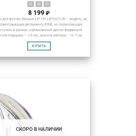
35
38
39
8 199
₽
 для фитнес бикини LIP-101 LIP101/C/B – модель, не
ответствующая регламенту IFBB, но позволяющая
ступать в рамках соревнований других федераций.
сота подошвы – 1.9 см., высота каблука – 12.7 см.
КУПИТЬ
СКОРО В НАЛИЧИИ