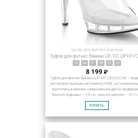
ОБУВЬ ДЛЯ ФИТНЕС-БИКИНИ
Туфли для фитнес бикини LIP-101 LIP101/
35
36
37
38
39
40
8 199
₽
Туфли для фитнес бикини LIP-101 LIP101/C/M – мод
не соответствующая регламенту IFBB, но позволяю
выступать в рамках соревнований других федераци
Высота подошвы – 1.9 см., высота каблука – 12.7 с
КУПИТЬ