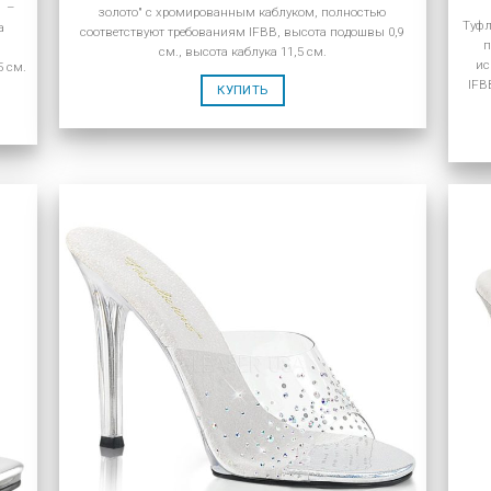
M –
золото" с хромированным каблуком, полностью
Туфл
а
соответствуют требованиям IFBB, высота подошвы 0,9
п
см., высота каблука 11,5 см.
ис
5 см.
IFB
КУПИТЬ