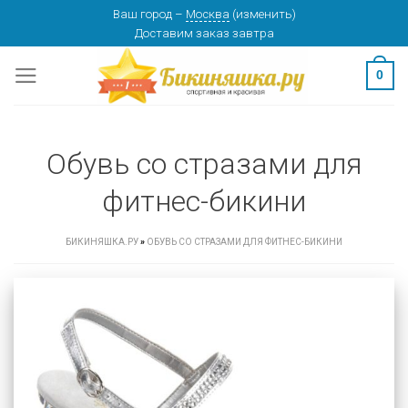
Skip
Ваш город
–
Москва
(
изменить
)
Доставим заказ
завтра
to
content
0
Обувь со стразами для
фитнес-бикини
БИКИНЯШКА.РУ
»
ОБУВЬ СО СТРАЗАМИ ДЛЯ ФИТНЕС-БИКИНИ