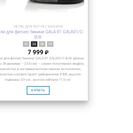
ОБУВЬ ДЛЯ ФИТНЕС-БИКИНИ
ли для фитнес бикини GALA-01 GALA01/C-
B/B
35
36
38
39
7 999
₽
и для фитнес бикини GALA-01 GALA01/C-B/B (длина
ы 36 размера – 23.6 см) – самая популярная модель
бикинисток в экстравагантном черном исполнении,
лностью соответствуют требованиям IFBB, высота
подошвы 0,9 см., высота каблука 11,5 см.
КУПИТЬ