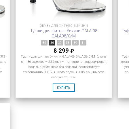
ОБУВЬ ДЛЯ ФИТНЕС-БИКИНИ
Туфли для фитнес бикини GALA-08
Туф
GALA08/C/M
35
36
37
38
39
41
8 299
₽
MCRS
Туфли для фитнес бикини GALA-08 GALA08/C/M (стопа
Туфл
дель
для 36 размера – 23.6 см) – популярная классическая
стоп
.
модель с ремешком без отделки, соответствует
у 
та
требованиям IFBB, высота подошвы 0,9 см., высота
по
каблука 11,5 см.
КУПИТЬ