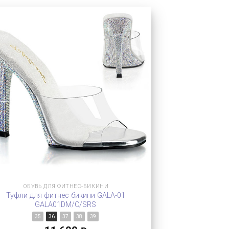
ОБУВЬ ДЛЯ ФИТНЕС-БИКИНИ
Туфли для фитнес бикини GALA-01
GALA01DM/C/SRS
35
36
37
38
39