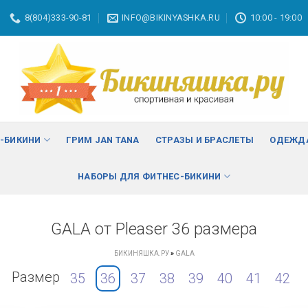
8(804)333-90-81
INFO@BIKINYASHKA.RU
10:00 - 19:00
С-БИКИНИ
ГРИМ JAN TANA
СТРАЗЫ И БРАСЛЕТЫ
ОДЕЖДА
НАБОРЫ ДЛЯ ФИТНЕС-БИКИНИ
GALA от Pleaser 36 размера
БИКИНЯШКА.РУ
»
GALA
Размер
35
36
37
38
39
40
41
42