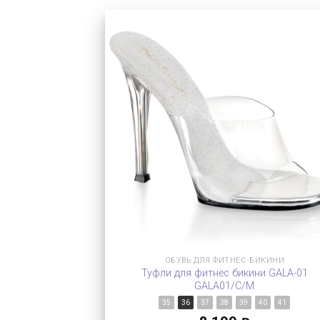
ОБУВЬ ДЛЯ ФИТНЕС-БИКИНИ
Туфли для фитнес бикини GALA-01
GALA01/C/M
35
36
37
38
39
40
41