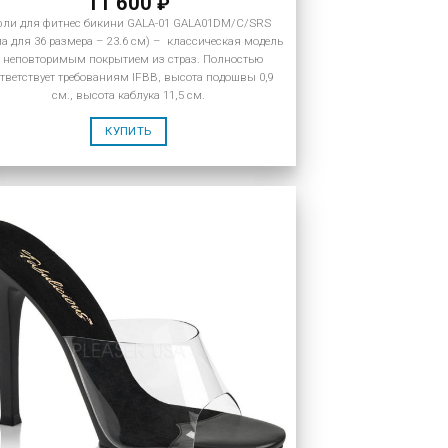
11 600
₽
фли для фитнес бикини GALA-01 GALA01DM/C/SRS
па для 36 размера – 23.6 см) – классическая модель
с неповторимым покрытием из страз. Полностью
тветствует требованиям IFBB, высота подошвы 0,9
см., высота каблука 11,5 см.
КУПИТЬ