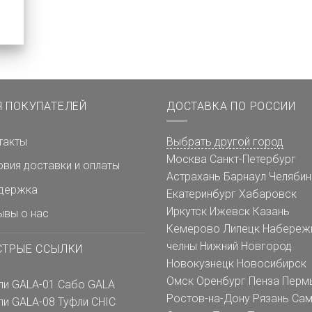
Я ПОКУПАТЕЛЕЙ
ДОСТАВКА ПО РОССИИ
такты
Выбрать другой город
Москва
Санкт-Петербург
овия доставки и оплаты
Астрахань
Барнаул
Челябин
держка
Екатеринбург
Хабаровск
Иркутск
Ижевск
Казань
ывы о нас
Кемерово
Липецк
Набереж
челны
Нижний Новгород
СТРЫЕ ССЫЛКИ
Новокузнецк
Новосибирск
Омск
Оренбург
Пенза
Перм
ли GALA-01
Сабо GALA
Ростов-на-Дону
Рязань
Сам
ли GALA-08
Туфли CHIC