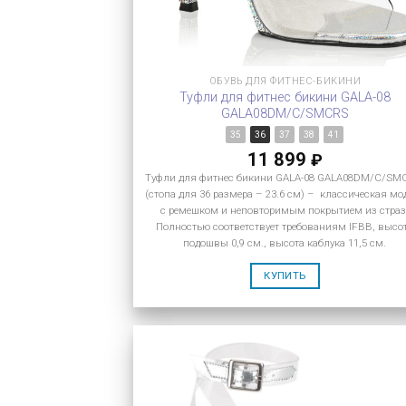
ОБУВЬ ДЛЯ ФИТНЕС-БИКИНИ
Туфли для фитнес бикини GALA-08
GALA08DM/C/SMCRS
35
36
37
38
41
11 899
₽
Туфли для фитнес бикини GALA-08 GALA08DM/C/S
(стопа для 36 размера – 23.6 см) – классическая мо
с ремешком и неповторимым покрытием из страз
Полностью соответствует требованиям IFBB, высо
подошвы 0,9 см., высота каблука 11,5 см.
КУПИТЬ