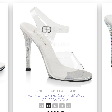
ОБУВЬ ДЛЯ ФИТНЕС-БИКИНИ
Туфли для фитнес бикини GALA-08
GALA08MG/C/M
35
36
37
38
39