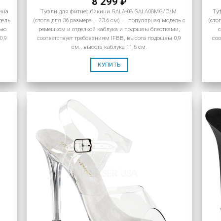
8 299
₽
ина
Туфли для фитнес бикини GALA-08 GALA08MG/C/M
Ту
дель
(стопа для 36 размера – 23.6 см) – популярная модель с
(сто
тью
ремешком и отделкой каблука и подошвы блестками,
0,9
соответствует требованиям IFBB, высота подошвы 0,9
соо
см., высота каблука 11,5 см.
КУПИТЬ