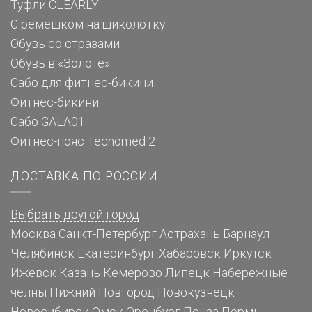
Туфли CLEARLY
С ремешком на щиколотку
Обувь со стразами
Обувь в «Золоте»
Сабо для фитнес-бикини
Фитнес-бикини
Сабо GALA01
Фитнес-пояс Tecnomed 2
ДОСТАВКА ПО РОССИИ
Выбрать другой город
Москва
Санкт-Петербург
Астрахань
Барнаул
Челябинск
Екатеринбург
Хабаровск
Иркутск
Ижевск
Казань
Кемерово
Липецк
Набережные
челны
Нижний Новгород
Новокузнецк