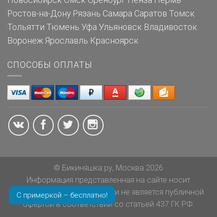
Новосибирск
Омск
Оренбург
Пенза
Пермь
Ростов-на-Дону
Рязань
Самара
Саратов
Томск
Тольятти
Тюмень
Уфа
Ульяновск
Владивосток
Воронеж
Ярославль
Красноярск
СПОСОБЫ ОПЛАТЫ
© Бикиняшка.ру, Москва 2026
Информация представленная на сайте носит
ознакомительный характер и не является публичной
С примеркой – бесплатно!
офертой в соответствии со статьей 437 ГК РФ.