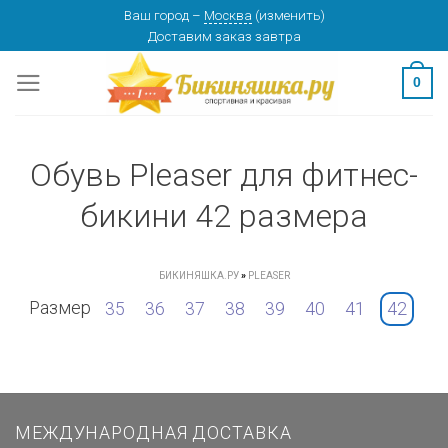
Skip
Ваш город
–
Москва
(
изменить
)
Доставим заказ
завтра
to
content
0
Обувь Pleaser для фитнес-
бикини 42 размера
БИКИНЯШКА.РУ
»
PLEASER
Размер
35
36
37
38
39
40
41
42
МЕЖДУНАРОДНАЯ ДОСТАВКА