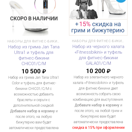
СКОРО В НАЛИЧИИ
НАБОРЫ ДЛЯ ФИТНЕС-БИКИНИ
НАБОРЫ ДЛЯ ФИТНЕС-БИКИНИ
Набор из черного халата
Набор из грима Jan Tana
«Fitnessbikini» и туфель
Ultra1 и туфель для
для фитнес-бикини
фитнес-бикини
GALA01/C/M
CHIC01/C/M
10 200
10 500
₽
₽
Набор из элегантного черного
Набор из грима Jan Tana Ultra1
халата «Fitnessbikini» и туфель
Color и туфель для фитнес-
для фитнес-бикини дает
бикини CHIC01/C/M с
возможность собрать свою
возможностью добавить
комбинацию для выступления.
браслеты и серьги с
Добавьте набор в корзину
и
дополнительной скидкой.
после этого, на любой грим и
Добавьте набор в корзину
и
бижутерию вам будет
после этого, на любую
автоматически предоставлена
бижутерию вам будет
скидка в 15% при оформлении
автоматически предоставлена