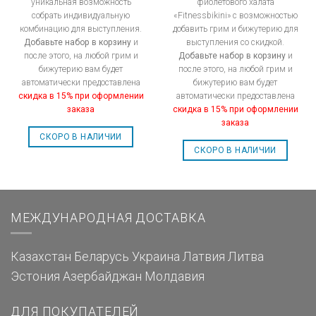
уникальная возможность
фиолетового халата
собрать индивидуальную
«Fitnessbikini» с возможностью
комбинацию для выступления.
добавить грим и бижутерию для
Добавьте набор в корзину
и
выступления со скидкой.
после этого, на любой грим и
Добавьте набор в корзину
и
бижутерию вам будет
после этого, на любой грим и
автоматически предоставлена
бижутерию вам будет
скидка в 15% при оформлении
автоматически предоставлена
заказа
скидка в 15% при оформлении
заказа
СКОРО В НАЛИЧИИ
СКОРО В НАЛИЧИИ
МЕЖДУНАРОДНАЯ ДОСТАВКА
Казахстан
Беларусь
Украина
Латвия
Литва
Эстония
Азербайджан
Молдавия
ДЛЯ ПОКУПАТЕЛЕЙ