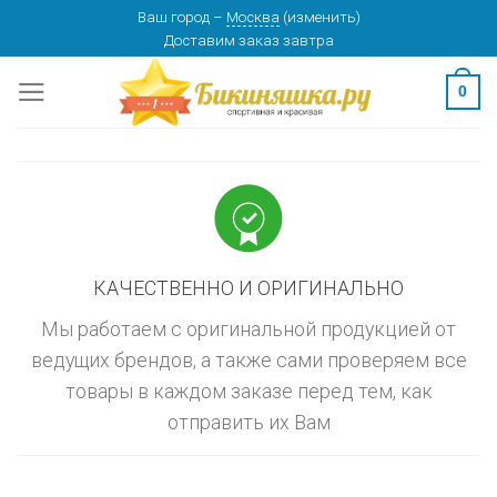
Skip
Ваш город
–
Москва
(
изменить
)
изменить
МОСКВА
Доставим заказ
завтра
to
content
0
КАЧЕСТВЕННО И ОРИГИНАЛЬНО
Мы работаем с оригинальной продукцией от
ведущих брендов, а также сами проверяем все
товары в каждом заказе перед тем, как
отправить их Вам