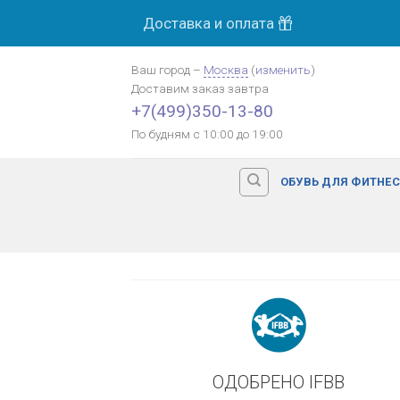
Skip
Доставка и оплата
МОСК
to
content
Ваш город
–
Москва
(
изменить
)
Доставим заказ
завтра
Оплата картой банка
+7(499)350-13-80
По будням с 10:00 до 19:00
ОБУВЬ ДЛЯ ФИТНЕ
ОДОБРЕНО IFBB