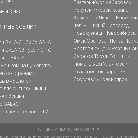
держка
Екатеринбург
Хабаровск
Иркутск
Ижевск
Казань
ывы о нас
Кемерово
Липецк
Набереж
челны
Нижний Новгород
СТРЫЕ ССЫЛКИ
Новокузнецк
Новосибирск
Омск
Оренбург
Пенза
Перм
ли GALA-01
Сабо GALA
Ростов-на-Дону
Рязань
Сам
ли GALA-08
Туфли CHIC
Саратов
Томск
Тольятти
ли CLEARLY
Тюмень
Уфа
Ульяновск
емешком на щиколотку
Владивосток
Воронеж
вь со стразами
Ярославль
Красноярск
вь в «Золоте»
о для фитнес-бикини
нес-бикини
о GALA01
нес-пояс Tecnomed 2
© Бикиняшка.ру, Москва 2026
осит ознакомительный характер и не является публичной офертой