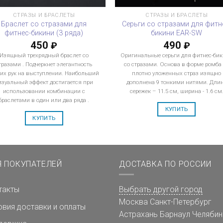
СТРАЗЫ И БРАСЛЕТЫ
СТРАЗЫ И БРАСЛЕТЫ
Браслет со стразами для
Серьги со стразами для фитн
фитнес-бикини (3 ряда)
бикини EAR-SW
450
490
₽
₽
Изящный трехрядный браслет со
Оригинальные серьги для фитнес-би
тразами . Подчеркнет элегантность
со стразами. Основа в форме ромба
их рук на выступлении. Наибольший
плотно уложенных страз изящно
изуальный эффект достигается при
дополнена 9 тонкими нитями. Дли
использовании комбинации с
сережек – 11.5 см, ширина - 1.6 см
браслетами в один или два ряда .
КУПИТЬ
КУПИТЬ
Я ПОКУПАТЕЛЕЙ
ДОСТАВКА ПО РОССИИ
такты
Выбрать другой город
Москва
Санкт-Петербург
овия доставки и оплаты
Астрахань
Барнаул
Челябин