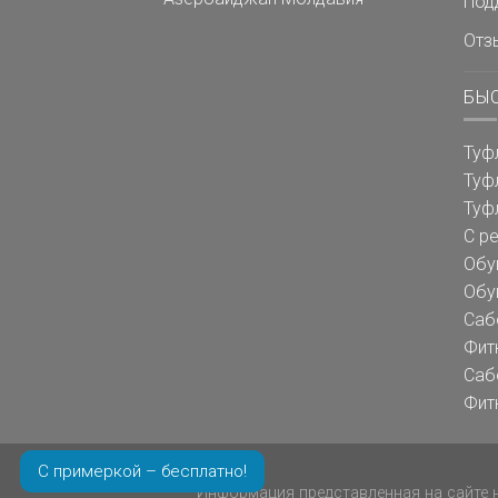
Под
Отз
БЫ
Туф
Туф
Туф
С р
Обу
Обу
Саб
Фит
Саб
Фит
С примеркой – бесплатно!
Информация представленная на сайте н