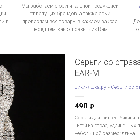
ют
Мы работаем с оригинальной продукцией
ции
от ведущих брендов, а также сами
ям в
проверяем все товары в каждом заказе
До
перед тем, как отправить их Вам
о
Серьги со страз
EAR-MT
Бикиняшка.ру
»
Серьги со с
490
₽
Серьги для фитнес-бикини 
нитей из страз, удлиненных
небольшой размер: длина – 8