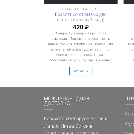
СТРАЗЫ И БРАСЛЕТЫ
Браслет со стразами для
фитнес-бикини (2 ряда)
420
₽
Изящный двурядный браслет со
стразами . Подчеркнет элегантность
с
ваших рук на выступлении. Наибольший
ваш
визуальный эффект достигается при
в
использовании комбинации с
браслетами в один ряд одновременно.
КУПИТЬ
МЕЖДУНАРОДНАЯ
ДЛ
ДОСТАВКА
Кон
Казахстан
Беларусь
Украина
Усл
Латвия
Литва
Эстония
Азербайджан
Молдавия