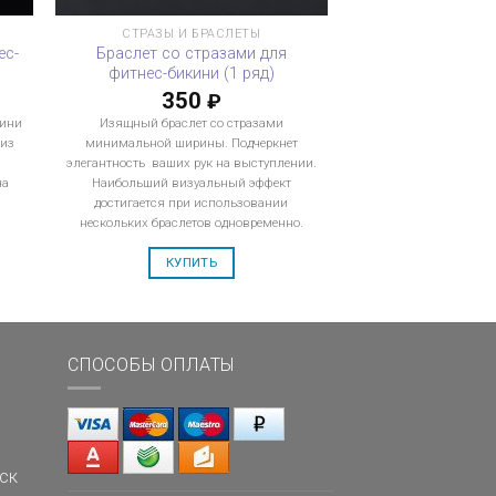
СТРАЗЫ И БРАСЛЕТЫ
ес-
Браслет со стразами для
фитнес-бикини (1 ряд)
350
₽
кини
Изящный браслет со стразами
 из
минимальной ширины. Подчеркнет
элегантность ваших рук на выступлении.
на
Наибольший визуальный эффект
.
достигается при использовании
нескольких браслетов одновременно.
КУПИТЬ
СПОСОБЫ ОПЛАТЫ
ск