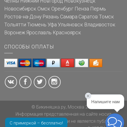
челны
Нижний Новгород
Новокузнецк
Новосибирск
Омск
Оренбург
Пенза
Пермь
Ростов-на-Дону
Рязань
Самара
Саратов
Томск
Тольятти
Тюмень
Уфа
Ульяновск
Владивосток
Воронеж
Ярославль
Красноярск
СПОСОБЫ ОПЛАТЫ
Напишите нам
© Бикиняшка.ру, Москва 2026
Информация представленная на сайте носит
ознакомительный характер и не является публичной
С примеркой – бесплатно!