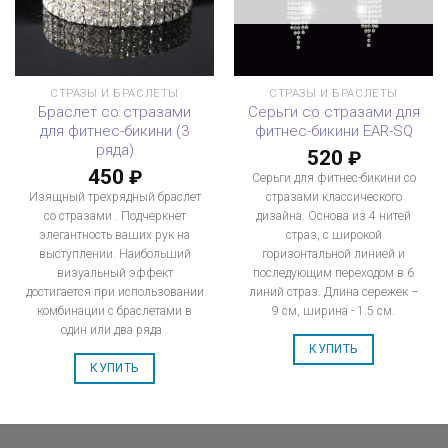
СТРАЗЫ И БРАСЛЕТЫ
СТРАЗЫ И БРАСЛЕТЫ
Браслет со стразами
Серьги со стразами для
для фитнес-бикини (3
фитнес-бикини EAR-SQ
ряда)
520
₽
450
₽
Серьги для фитнес-бикини со
Изящный трехрядный браслет
стразами классического
со стразами . Подчеркнет
дизайна. Основа из 4 нитей
элегантность ваших рук на
страз, с широкой
выступлении. Наибольший
горизонтальной линией и
визуальный эффект
последующим переходом в 6
достигается при использовании
линий страз. Длина сережек –
комбинации с браслетами в
9 см, ширина - 1.5 см.
один или два ряда .
КУПИТЬ
КУПИТЬ