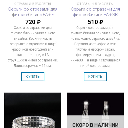
СТРАЗЫ И БРАСЛЕТЫ
СТРАЗЫ И БРАСЛЕТЫ
Серьги со стразами для
Серьги со стразами для
фитнес-бикини EAR-F
фитнес-бикини EAR-SB
720
510
₽
₽
Серьги со стразами для
Серьги со стразами для
фитнес-бикини уникального
фитнес-бикини оригинального,
дизайна. Верхняя часть
но несколько строгого дизайна.
оформлена стразами в виде
Верхняя часть оформлена
красочной новогодней ели,
плотным набором страз,
нижняя – в виде 13
формирующим квадрат,
струящихся нитей со стразами.
нижняя – в виде 7 струящихся
Длина сережек – 11 см.
нитей со стразами.
КУПИТЬ
КУПИТЬ
СКОРО В НАЛИЧИИ