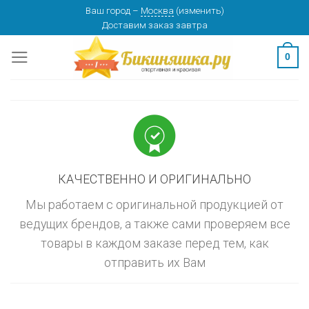
Skip
Ваш город
–
Москва
(
изменить
)
изменить
МОСКВА
Доставим заказ
завтра
to
content
0
КАЧЕСТВЕННО И ОРИГИНАЛЬНО
Мы работаем с оригинальной продукцией от
ведущих брендов, а также сами проверяем все
товары в каждом заказе перед тем, как
отправить их Вам