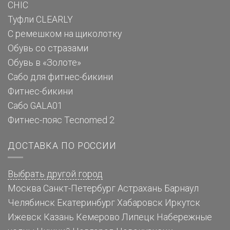
CHIC
Туфли CLEARLY
С ремешком на щиколотку
Обувь со стразами
Обувь в «Золоте»
Сабо для фитнес-бикини
Фитнес-бикини
Сабо GALA01
Фитнес-пояс Tecnomed 2
ДОСТАВКА ПО РОССИИ
Выбрать другой город
Москва
Санкт-Петербург
Астрахань
Барнаул
Челябинск
Екатеринбург
Хабаровск
Иркутск
Ижевск
Казань
Кемерово
Липецк
Набережные